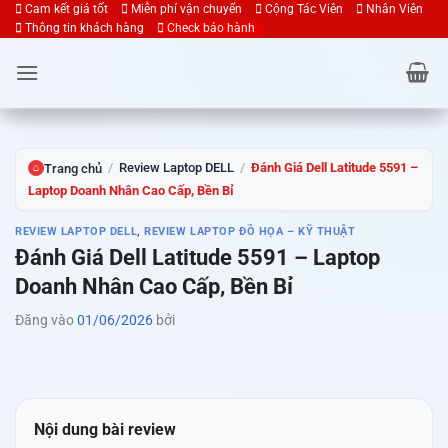
Bỏ
Cam kết giá tốt
Miễn phí vận chuyển
Cộng Tác Viên
Nhân Viên
Thông tin khách hàng
Check bảo hành
qua
nội
dung
/
Review Laptop DELL
/
Đánh Giá Dell Latitude 5591 –
Trang chủ
⌂
Laptop Doanh Nhân Cao Cấp, Bền Bỉ
REVIEW LAPTOP DELL
,
REVIEW LAPTOP ĐỒ HỌA – KỸ THUẬT
Đánh Giá Dell Latitude 5591 – Laptop
Doanh Nhân Cao Cấp, Bền Bỉ
Đăng vào
01/06/2026
bởi
Nội dung bài review