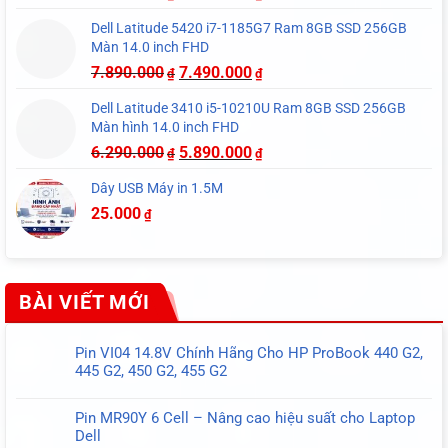
Dell Latitude 5420 i7-1185G7 Ram 8GB SSD 256GB
Màn 14.0 inch FHD
7.890.000
7.490.000
₫
₫
Dell Latitude 3410 i5-10210U Ram 8GB SSD 256GB
Màn hình 14.0 inch FHD
6.290.000
5.890.000
₫
₫
Dây USB Máy in 1.5M
25.000
₫
BÀI VIẾT MỚI
Pin VI04 14.8V Chính Hãng Cho HP ProBook 440 G2,
445 G2, 450 G2, 455 G2
Không
có
Pin MR90Y 6 Cell – Nâng cao hiệu suất cho Laptop
bình
Dell
luận