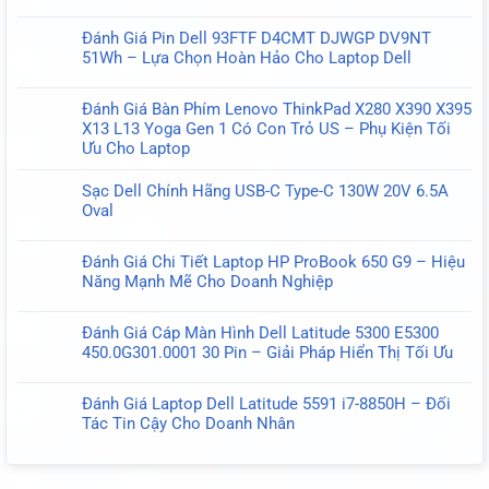
Không
ở
có
Pin
Đánh Giá Pin Dell 93FTF D4CMT DJWGP DV9NT
bình
VI04
51Wh – Lựa Chọn Hoàn Hảo Cho Laptop Dell
luận
14.8V
Không
ở
Chính
có
Pin
Đánh Giá Bàn Phím Lenovo ThinkPad X280 X390 X395
Hãng
bình
MR90Y
X13 L13 Yoga Gen 1 Có Con Trỏ US – Phụ Kiện Tối
Cho
luận
6
Ưu Cho Laptop
HP
ở
Cell
Không
ProBook
Đánh
–
có
440
Sạc Dell Chính Hãng USB-C Type-C 130W 20V 6.5A
Giá
Nâng
bình
G2,
Oval
Pin
cao
luận
445
Không
Dell
hiệu
ở
G2,
có
93FTF
suất
Đánh Giá Chi Tiết Laptop HP ProBook 650 G9 – Hiệu
Đánh
450
bình
D4CMT
cho
Năng Mạnh Mẽ Cho Doanh Nghiệp
Giá
G2,
luận
DJWGP
Laptop
Không
Bàn
455
ở
DV9NT
Dell
có
Phím
G2
Sạc
51Wh
Đánh Giá Cáp Màn Hình Dell Latitude 5300 E5300
bình
Lenovo
Dell
–
450.0G301.0001 30 Pin – Giải Pháp Hiển Thị Tối Ưu
luận
ThinkPad
Chính
Lựa
Không
ở
X280
Hãng
Chọn
có
Đánh
X390
Đánh Giá Laptop Dell Latitude 5591 i7-8850H – Đối
USB-
Hoàn
bình
Giá
X395
Tác Tin Cậy Cho Doanh Nhân
C
Hảo
luận
Chi
X13
Không
Type-
Cho
ở
Tiết
L13
có
C
Laptop
Đánh
Laptop
Yoga
bình
130W
Dell
Giá