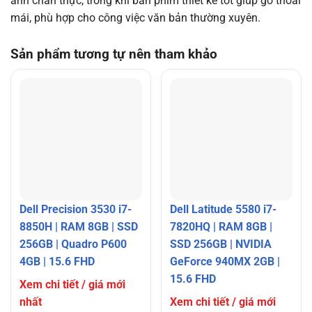
ảnh chân thực, trong khi bàn phím thiết kế tốt giúp gõ thoải
mái, phù hợp cho công việc văn bản thường xuyên.
Sản phẩm tương tự nên tham khảo
Dell Precision 3530 i7-
Dell Latitude 5580 i7-
8850H | RAM 8GB | SSD
7820HQ | RAM 8GB |
256GB | Quadro P600
SSD 256GB | NVIDIA
4GB | 15.6 FHD
GeForce 940MX 2GB |
15.6 FHD
Xem chi tiết / giá mới
nhất
Xem chi tiết / giá mới