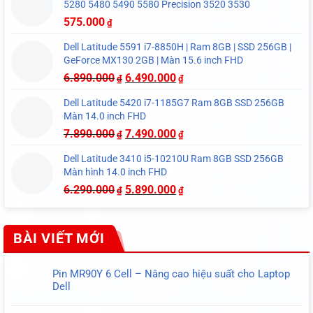
5280 5480 5490 5580 Precision 3520 3530
575.000
₫
Dell Latitude 5591 i7-8850H | Ram 8GB | SSD 256GB |
GeForce MX130 2GB | Màn 15.6 inch FHD
6.890.000
6.490.000
₫
₫
Dell Latitude 5420 i7-1185G7 Ram 8GB SSD 256GB
Màn 14.0 inch FHD
7.890.000
7.490.000
₫
₫
Dell Latitude 3410 i5-10210U Ram 8GB SSD 256GB
Màn hình 14.0 inch FHD
6.290.000
5.890.000
₫
₫
BÀI VIẾT MỚI
Pin MR90Y 6 Cell – Nâng cao hiệu suất cho Laptop
Dell
Không
có