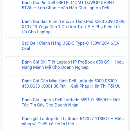
Đánh Giá Pin Dell 93FTF D4CMT DJWGP DV9NT
bình
51Wh – Lựa Chọn Hoàn Hảo Cho Laptop Dell
luận
Không
ở
có
Pin
Đánh Giá Bàn Phím Lenovo ThinkPad X280 X390 X395
bình
MR90Y
X13 L13 Yoga Gen 1 Có Con Trỏ US – Phụ Kiện Tối
luận
6
Ưu Cho Laptop
ở
Cell
Không
Đánh
–
có
Sạc Dell Chính Hãng USB-C Type-C 130W 20V 6.5A
Giá
Nâng
bình
Oval
Pin
cao
luận
Không
Dell
hiệu
ở
có
93FTF
suất
Đánh Giá Chi Tiết Laptop HP ProBook 650 G9 – Hiệu
Đánh
bình
D4CMT
cho
Năng Mạnh Mẽ Cho Doanh Nghiệp
Giá
luận
DJWGP
Laptop
Không
Bàn
ở
DV9NT
Dell
có
Phím
Sạc
51Wh
Đánh Giá Cáp Màn Hình Dell Latitude 5300 E5300
bình
Lenovo
Dell
–
450.0G301.0001 30 Pin – Giải Pháp Hiển Thị Tối Ưu
luận
ThinkPad
Chính
Lựa
Không
ở
X280
Hãng
Chọn
có
Đánh
X390
Đánh Giá Laptop Dell Latitude 5591 i7-8850H – Đối
USB-
Hoàn
bình
Giá
X395
Tác Tin Cậy Cho Doanh Nhân
C
Hảo
luận
Chi
X13
Không
Type-
Cho
ở
Tiết
L13
có
C
Laptop
Đánh
Đánh giá Laptop Dell Latitude 5420 i7-1185G7 – Hiệu
Laptop
Yoga
bình
130W
Dell
Giá
năng và Thiết kế Hoàn Hảo
HP
Gen
luận
20V
Cáp
Không
ProBook