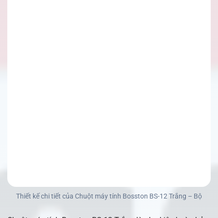
Thiết kế chi tiết của Chuột máy tính Bosston BS-12 Trắng – Bộ