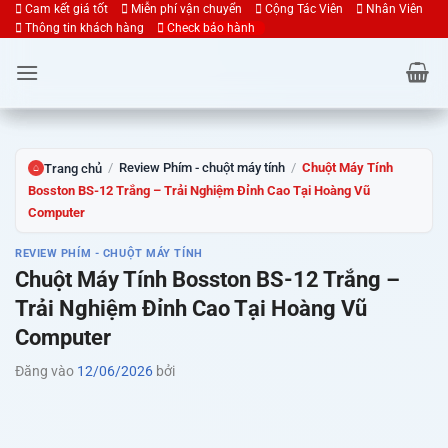
Bỏ
Cam kết giá tốt
Miễn phí vận chuyển
Cộng Tác Viên
Nhân Viên
Thông tin khách hàng
Check bảo hành
qua
nội
dung
/
Review Phím - chuột máy tính
/
Chuột Máy Tính
Trang chủ
⌂
Bosston BS-12 Trắng – Trải Nghiệm Đỉnh Cao Tại Hoàng Vũ
Computer
REVIEW PHÍM - CHUỘT MÁY TÍNH
Chuột Máy Tính Bosston BS-12 Trắng –
Trải Nghiệm Đỉnh Cao Tại Hoàng Vũ
Computer
Đăng vào
12/06/2026
bởi