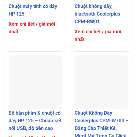
Chuột máy tính có dây
Chuột không dây,
HP 125
bluetooth Coolerplus
CPM-BW01
Xem chi tiết / giá mới
nhất
Xem chi tiết / giá mới
nhất
Bộ bàn phím & chuột có
Chuột Không Dây
dây HP 125 – Chuẩn kết
Coolerplus CPM-W704 –
nối USB, độ bền cao
Đẳng Cấp Thiết Kế,
Mượt Mà Từng Cú Click