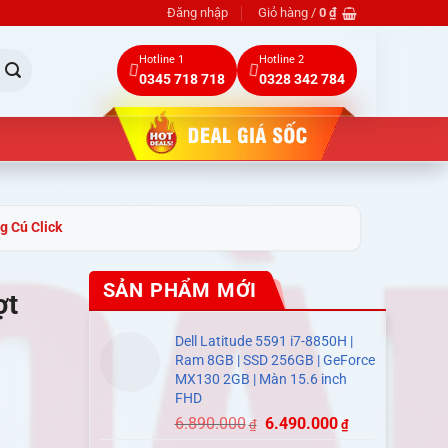
Đăng nhập
Giỏ hàng /
0
₫
Hotline 1
Hotline 2
0345 718 718
0328 342 784
 Cú Click
SẢN PHẨM MỚI
ợt
Dell Latitude 5591 i7-8850H |
Ram 8GB | SSD 256GB | GeForce
MX130 2GB | Màn 15.6 inch
FHD
6.890.000
6.490.000
₫
₫