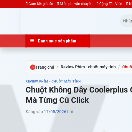
Bỏ
Cam kết giá tốt
Miễn phí vận chuyển
Cộng Tác Viên
N
qua
Tìm
nội
kiếm:
dung
Danh mục sản phẩm
/
Review Phím - chuột máy tính
/
Chuộ
Trang chủ
⌂
REVIEW PHÍM - CHUỘT MÁY TÍNH
Chuột Không Dây Coolerplus
Mà Từng Cú Click
Đăng vào
17/05/2026
bởi