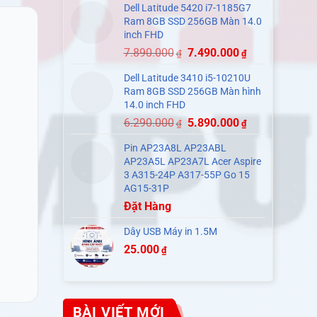
Dell Latitude 5420 i7-1185G7
Ram 8GB SSD 256GB Màn 14.0
inch FHD
7.890.000
7.490.000
₫
₫
Dell Latitude 3410 i5-10210U
Ram 8GB SSD 256GB Màn hình
14.0 inch FHD
6.290.000
5.890.000
₫
₫
Pin AP23A8L AP23ABL
AP23A5L AP23A7L Acer Aspire
3 A315-24P A317-55P Go 15
AG15-31P
Đặt Hàng
Dây USB Máy in 1.5M
25.000
₫
BÀI VIẾT MỚI