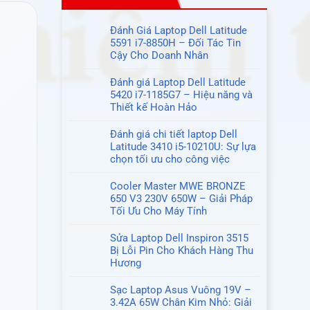
Đánh Giá Laptop Dell Latitude
5591 i7-8850H – Đối Tác Tin
Cậy Cho Doanh Nhân
Không
có
Đánh giá Laptop Dell Latitude
bình
5420 i7-1185G7 – Hiệu năng và
luận
Thiết kế Hoàn Hảo
ở
Không
Đánh
có
Đánh giá chi tiết laptop Dell
Giá
bình
Latitude 3410 i5-10210U: Sự lựa
Laptop
luận
chọn tối ưu cho công việc
Dell
ở
Không
Latitude
Đánh
có
Cooler Master MWE BRONZE
5591
giá
bình
650 V3 230V 650W – Giải Pháp
i7-
Laptop
luận
Tối Ưu Cho Máy Tính
8850H
Dell
ở
Không
–
Latitude
Đánh
có
Sửa Laptop Dell Inspiron 3515
Đối
5420
giá
bình
Bị Lỗi Pin Cho Khách Hàng Thu
Tác
i7-
chi
luận
Hương
Tin
1185G7
tiết
ở
Không
Cậy
–
laptop
Cooler
có
Sạc Laptop Asus Vuông 19V –
Cho
Hiệu
Dell
Master
bình
3.42A 65W Chân Kim Nhỏ: Giải
Doanh
năng
Latitude
MWE