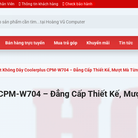
hân Viên
Thông tin khách hàng
Check bảo hành
Bán hàng trực tuyến
Mua trả góp
Khuyến mãi
Tin tức
t Không Dây Coolerplus CPM-W704 – Đẳng Cấp Thiết Kế, Mượt Mà Từng
 CPM-W704 – Đẳng Cấp Thiết Kế, Mư