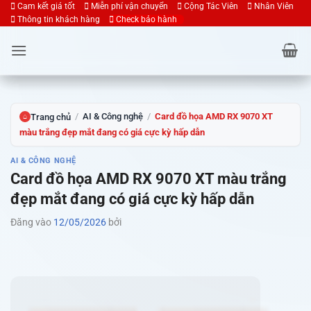
Bỏ
Cam kết giá tốt
Miễn phí vận chuyển
Cộng Tác Viên
Nhân Viên
Thông tin khách hàng
Check bảo hành
qua
nội
dung
/
AI & Công nghệ
/
Card đồ họa AMD RX 9070 XT
Trang chủ
⌂
màu trắng đẹp mắt đang có giá cực kỳ hấp dẫn
AI & CÔNG NGHỆ
Card đồ họa AMD RX 9070 XT màu trắng
đẹp mắt đang có giá cực kỳ hấp dẫn
Đăng vào
12/05/2026
bởi