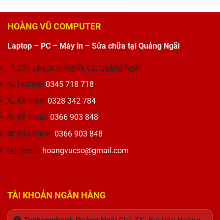
Thị
luận
Hiệu
MWE
Cho
Latitude
Tối
ở
năng
BRONZE
Doanh
3410
Ưu
Sửa
và
650
Nhân
HOÀNG VŨ COMPUTER
i5-
Laptop
Thiết
V3
10210U:
Dell
kế
230V
Sự
Laptop – PC – Máy in – Sửa chữa tại Quảng Ngãi
Inspiron
Hoàn
650W
lựa
3515
Hảo
–
chọn
Bị
Giải
📍 377 Lê Lợi, P. Nghĩa Lộ, Quảng Ngãi
tối
Lỗi
Pháp
ưu
Pin
📞 Hotline:
0345 718 718
Tối
cho
Cho
Ưu
công
Khách
📞 Kế toán:
0328 342 784
Cho
việc
Hàng
Máy
Thu
🔧 Kỹ thuật:
0366 903 848
Tính
Hương
🛠 Bảo hành:
0366 903 848
✉️ Email:
hoangvucso@gmail.com
TÀI KHOẢN NGÂN HÀNG