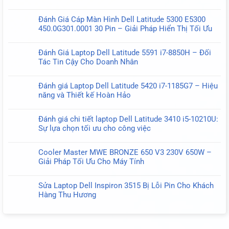
Không
ở
có
Sạc
Đánh Giá Cáp Màn Hình Dell Latitude 5300 E5300
bình
Dell
450.0G301.0001 30 Pin – Giải Pháp Hiển Thị Tối Ưu
luận
Chính
Không
ở
Hãng
có
Đánh
Đánh Giá Laptop Dell Latitude 5591 i7-8850H – Đối
USB-
bình
Giá
Tác Tin Cậy Cho Doanh Nhân
C
luận
Chi
Không
Type-
ở
Tiết
có
C
Đánh
Đánh giá Laptop Dell Latitude 5420 i7-1185G7 – Hiệu
Laptop
bình
130W
Giá
năng và Thiết kế Hoàn Hảo
HP
luận
20V
Cáp
Không
ProBook
ở
6.5A
Màn
có
650
Đánh
Oval
Đánh giá chi tiết laptop Dell Latitude 3410 i5-10210U:
Hình
bình
G9
Giá
Sự lựa chọn tối ưu cho công việc
Dell
luận
–
Laptop
Không
Latitude
ở
Hiệu
Dell
có
5300
Đánh
Năng
Cooler Master MWE BRONZE 650 V3 230V 650W –
Latitude
bình
E5300
giá
Mạnh
Giải Pháp Tối Ưu Cho Máy Tính
5591
luận
450.0G301.0001
Laptop
Mẽ
Không
i7-
ở
30
Dell
Cho
có
8850H
Đánh
Pin
Sửa Laptop Dell Inspiron 3515 Bị Lỗi Pin Cho Khách
Latitude
Doanh
bình
–
giá
–
Hàng Thu Hương
5420
Nghiệp
luận
Đối
chi
Giải
Không
i7-
ở
Tác
tiết
Pháp
có
1185G7
Cooler
Tin
laptop
Hiển
bình
–
Master
Cậy
Dell