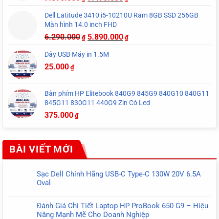
Dell Latitude 3410 i5-10210U Ram 8GB SSD 256GB
Màn hình 14.0 inch FHD
6.290.000
5.890.000
₫
₫
Dây USB Máy in 1.5M
25.000
₫
Bàn phím HP Elitebook 840G9 845G9 840G10 840G11
845G11 830G11 440G9 Zin Có Led
375.000
₫
BÀI VIẾT MỚI
Sạc Dell Chính Hãng USB-C Type-C 130W 20V 6.5A
Oval
Không
có
Đánh Giá Chi Tiết Laptop HP ProBook 650 G9 – Hiệu
bình
Năng Mạnh Mẽ Cho Doanh Nghiệp
luận