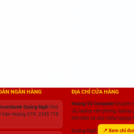
HOẢN NGÂN HÀNG
ĐỊA CHỈ CỬA HÀNG
Hoàng Vũ Computer
Chuyên l
chcombank Quảng Ngãi
Chủ
cũ, laptop văn phòng, laptop
i Văn Hoàng STK: 2345 718
linh kiện và sửa chữa laptop t
Quảng Ngãi.
📍 Xem chỉ đư