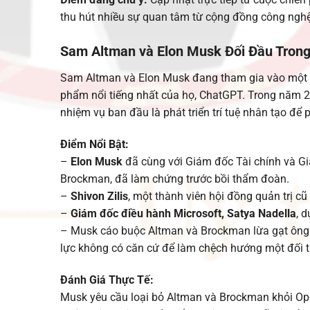
thu hút nhiều sự quan tâm từ cộng đồng công nghệ
Sam Altman và Elon Musk Đối Đầu Tron
Sam Altman và Elon Musk đang tham gia vào một ph
phẩm nổi tiếng nhất của họ, ChatGPT. Trong năm 2
nhiệm vụ ban đầu là phát triển trí tuệ nhân tạo để
Điểm Nổi Bật:
–
Elon Musk
đã cùng với Giám đốc Tài chính và Giá
Brockman, đã làm chứng trước bồi thẩm đoàn.
–
Shivon Zilis
, một thành viên hội đồng quản trị cũ 
–
Giám đốc điều hành Microsoft, Satya Nadella
, 
– Musk cáo buộc Altman và Brockman lừa gạt ông để
lực không có căn cứ để làm chệch hướng một đối t
Đánh Giá Thực Tế:
Musk yêu cầu loại bỏ Altman và Brockman khỏi Op