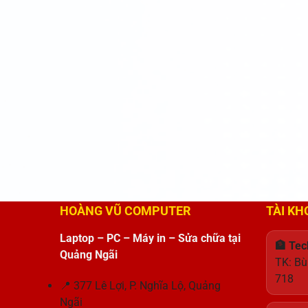
HOÀNG VŨ COMPUTER
TÀI K
Laptop – PC – Máy in – Sửa chữa tại
🏦 Te
Quảng Ngãi
TK: Bù
718
📍 377 Lê Lợi, P. Nghĩa Lộ, Quảng
Ngãi