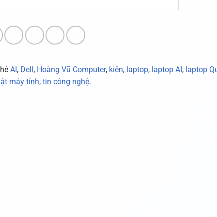
thẻ
AI
,
Dell
,
Hoàng Vũ Computer
,
kiện
,
laptop
,
laptop AI
,
laptop Q
uật máy tính
,
tin công nghệ
.