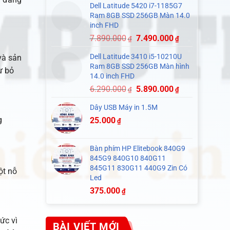
Dell Latitude 5420 i7-1185G7
Ram 8GB SSD 256GB Màn 14.0
inch FHD
7.890.000
7.490.000
₫
₫
Dell Latitude 3410 i5-10210U
và sản
Ram 8GB SSD 256GB Màn hình
ừ bỏ
14.0 inch FHD
6.290.000
5.890.000
₫
₫
Dây USB Máy in 1.5M
g
25.000
₫
Bàn phím HP Elitebook 840G9
845G9 840G10 840G11
845G11 830G11 440G9 Zin Có
ột nỗ
Led
375.000
₫
ức vì
BÀI VIẾT MỚI