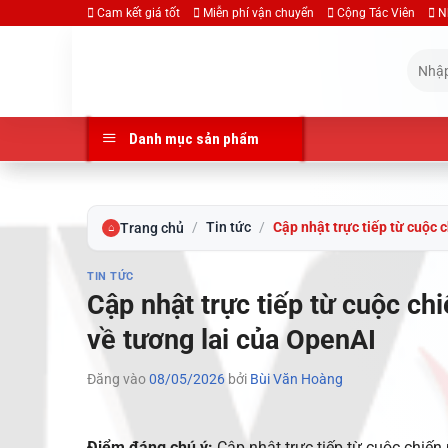
Bỏ
Cam kết giá tốt
Miễn phí vận chuyển
Cộng Tác Viên
N
qua
Tìm
nội
kiếm:
dung
Danh mục sản phẩm
/
Tin tức
/
Cập nhật trực tiếp từ cuộc
Trang chủ
⌂
TIN TỨC
Cập nhật trực tiếp từ cuộc c
về tương lai của OpenAI
Đăng vào
08/05/2026
bởi
Bùi Văn Hoàng
Điểm đáng chú ý:
Cập nhật trực tiếp từ cuộc chiế