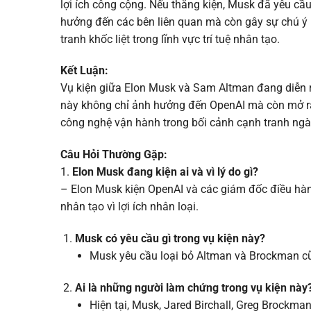
lợi ích công cộng. Nếu thắng kiện, Musk đã yêu cầu
hưởng đến các bên liên quan mà còn gây sự chú ý l
tranh khốc liệt trong lĩnh vực trí tuệ nhân tạo.
Kết Luận:
Vụ kiện giữa Elon Musk và Sam Altman đang diễn ra
này không chỉ ảnh hưởng đến OpenAI mà còn mở ra n
công nghệ vận hành trong bối cảnh cạnh tranh ngà
Câu Hỏi Thường Gặp:
1.
Elon Musk đang kiện ai và vì lý do gì?
– Elon Musk kiện OpenAI và các giám đốc điều hành
nhân tạo vì lợi ích nhân loại.
Musk có yêu cầu gì trong vụ kiện này?
Musk yêu cầu loại bỏ Altman và Brockman cũ
Ai là những người làm chứng trong vụ kiện này
Hiện tại, Musk, Jared Birchall, Greg Brockma