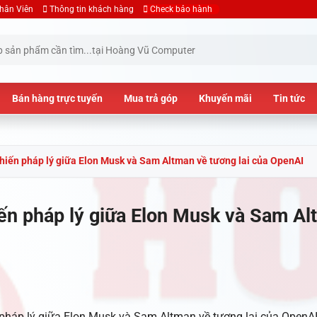
hân Viên
Thông tin khách hàng
Check bảo hành
Bán hàng trực tuyến
Mua trả góp
Khuyến mãi
Tin tức
 chiến pháp lý giữa Elon Musk và Sam Altman về tương lai của OpenAI
hiến pháp lý giữa Elon Musk và Sam A
n pháp lý giữa Elon Musk và Sam Altman về tương lai của OpenA