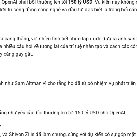
 OpenAI phải bồi thường lên tới
150 tỷ USD
. Vụ kiện này không 
ớn từ cộng đồng công nghệ và đầu tư, đặc biệt là trong bối cả
 căng thẳng, với nhiều tình tiết phức tạp được đưa ra ánh sán
hiều câu hỏi về tương lai của trí tuệ nhân tạo và cách các cô
y càng gay gắt.
 như Sam Altman vì cho rằng họ đã từ bỏ nhiệm vụ phát triển t
ng như yêu cầu bồi thường lên tới 150 tỷ USD cho OpenAI.
?
n, và Shivon Zilis đã làm chứng, cùng với dự kiến có sự góp mặt