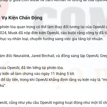
.
g Vụ Kiện Chấn Động
iên tòa quan trọng có thể làm thay đổi tương lai của OpenAI 
024, Musk đã nộp đơn kiện OpenAI, cáo buộc rằng công ty đã t
 phục vụ nhân loại, chuyển hướng sang việc gia tăng lợi nhuận.
m đốc Neuralink, Jared Birchall, và đồng sáng lập OpenAI, Gre
của OpenAI, đã lên tiếng tại phiên tòa.
dự kiến sẽ làm chứng vào ngày 11 tháng 5 tới.
 lấy tiền, trong khi OpenAI khẳng định rằng vụ kiện này là “m
hủ”.
enAI, cũng như yêu cầu OpenAI ngừng hoạt động như một tổ ch