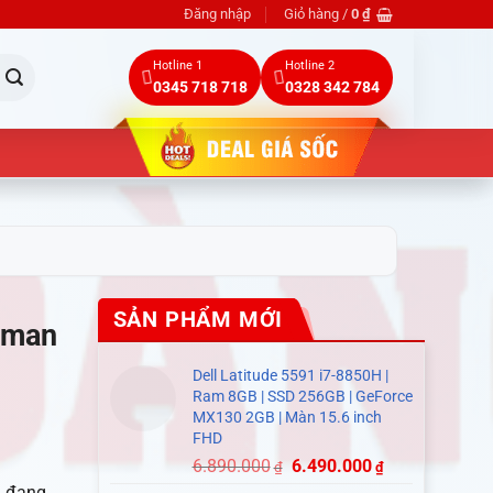
Đăng nhập
Giỏ hàng /
0
₫
Hotline 1
Hotline 2
0345 718 718
0328 342 784
SẢN PHẨM MỚI
ltman
Dell Latitude 5591 i7-8850H |
Ram 8GB | SSD 256GB | GeForce
MX130 2GB | Màn 15.6 inch
FHD
6.890.000
6.490.000
₫
₫
I đang