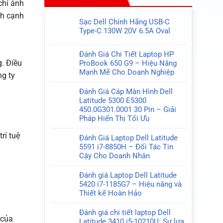
chỉ ảnh
nh cạnh
Sạc Dell Chính Hãng USB-C
Type-C 130W 20V 6.5A Oval
Không
có
Đánh Giá Chi Tiết Laptop HP
bình
g. Điều
ProBook 650 G9 – Hiệu Năng
luận
Mạnh Mẽ Cho Doanh Nghiệp
ở
ng ty
Không
Sạc
có
Đánh Giá Cáp Màn Hình Dell
Dell
bình
Latitude 5300 E5300
Chính
luận
450.0G301.0001 30 Pin – Giải
Hãng
ở
Pháp Hiển Thị Tối Ưu
USB-
Đánh
Không
C
Giá
rí tuệ
có
Type-
Đánh Giá Laptop Dell Latitude
Chi
bình
C
5591 i7-8850H – Đối Tác Tin
Tiết
luận
130W
Cậy Cho Doanh Nhân
Laptop
ở
20V
Không
HP
Đánh
6.5A
có
Đánh giá Laptop Dell Latitude
ProBook
Giá
Oval
bình
5420 i7-1185G7 – Hiệu năng và
650
Cáp
luận
Thiết kế Hoàn Hảo
G9
Màn
ở
Không
–
Hình
Đánh
có
Đánh giá chi tiết laptop Dell
Hiệu
Dell
Giá
 của
bình
Latitude 3410 i5-10210U: Sự lựa