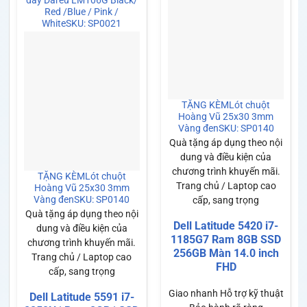
dây Dareu LM106G Black/
Red /Blue / Pink /
White
SKU: SP0021
TẶNG KÈM
Lót chuột
Hoàng Vũ 25x30 3mm
Vàng đen
SKU: SP0140
Quà tặng áp dụng theo nội
dung và điều kiện của
chương trình khuyến mãi.
TẶNG KÈM
Lót chuột
Trang chủ / Laptop cao
Hoàng Vũ 25x30 3mm
Vàng đen
SKU: SP0140
cấp, sang trọng
Quà tặng áp dụng theo nội
Dell Latitude 5420 i7-
dung và điều kiện của
1185G7 Ram 8GB SSD
chương trình khuyến mãi.
256GB Màn 14.0 inch
Trang chủ / Laptop cao
FHD
cấp, sang trọng
Giao nhanh
Hỗ trợ kỹ thuật
Dell Latitude 5591 i7-