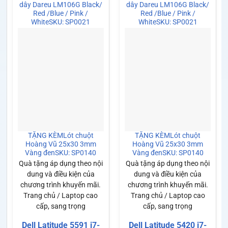
dây Dareu LM106G Black/
dây Dareu LM106G Black/
Red /Blue / Pink /
Red /Blue / Pink /
White
SKU: SP0021
White
SKU: SP0021
TẶNG KÈM
Lót chuột
TẶNG KÈM
Lót chuột
Hoàng Vũ 25x30 3mm
Hoàng Vũ 25x30 3mm
Vàng đen
SKU: SP0140
Vàng đen
SKU: SP0140
Quà tặng áp dụng theo nội
Quà tặng áp dụng theo nội
dung và điều kiện của
dung và điều kiện của
chương trình khuyến mãi.
chương trình khuyến mãi.
Trang chủ / Laptop cao
Trang chủ / Laptop cao
cấp, sang trọng
cấp, sang trọng
Dell Latitude 5591 i7-
Dell Latitude 5420 i7-