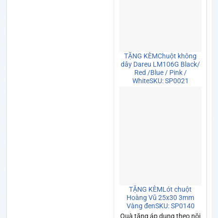
TẶNG KÈM
Chuột không
dây Dareu LM106G Black/
Red /Blue / Pink /
White
SKU: SP0021
TẶNG KÈM
Lót chuột
Hoàng Vũ 25x30 3mm
Vàng đen
SKU: SP0140
Quà tặng áp dụng theo nội