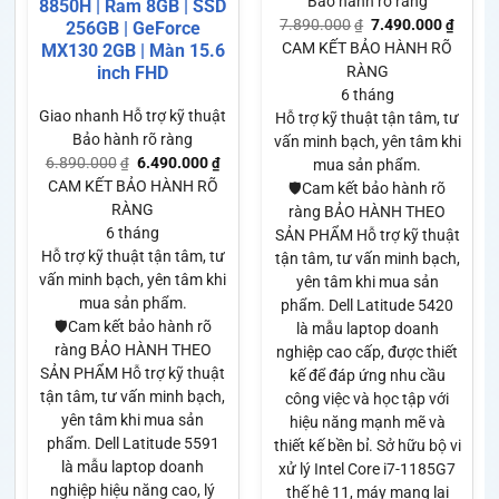
Bảo hành rõ ràng
8850H | Ram 8GB | SSD
7.890.000
7.490.000
₫
₫
256GB | GeForce
CAM KẾT BẢO HÀNH RÕ
MX130 2GB | Màn 15.6
RÀNG
inch FHD
6 tháng
Giao nhanh
Hỗ trợ kỹ thuật
Hỗ trợ kỹ thuật tận tâm, tư
Bảo hành rõ ràng
vấn minh bạch, yên tâm khi
6.890.000
6.490.000
₫
₫
mua sản phẩm.
CAM KẾT BẢO HÀNH RÕ
🛡️Cam kết bảo hành rõ
RÀNG
ràng BẢO HÀNH THEO
6 tháng
SẢN PHẨM Hỗ trợ kỹ thuật
Hỗ trợ kỹ thuật tận tâm, tư
tận tâm, tư vấn minh bạch,
vấn minh bạch, yên tâm khi
yên tâm khi mua sản
mua sản phẩm.
phẩm. Dell Latitude 5420
🛡️Cam kết bảo hành rõ
là mẫu laptop doanh
ràng BẢO HÀNH THEO
nghiệp cao cấp, được thiết
SẢN PHẨM Hỗ trợ kỹ thuật
kế để đáp ứng nhu cầu
tận tâm, tư vấn minh bạch,
công việc và học tập với
yên tâm khi mua sản
hiệu năng mạnh mẽ và
phẩm. Dell Latitude 5591
thiết kế bền bỉ. Sở hữu bộ vi
là mẫu laptop doanh
xử lý Intel Core i7-1185G7
nghiệp hiệu năng cao, lý
thế hệ 11, máy mang lại