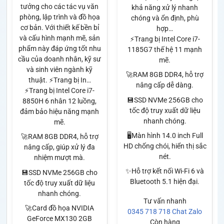
tưởng cho các tác vụ văn
khả năng xử lý nhanh
phòng, lập trình và đồ họa
chóng và ổn định, phù
cơ bản. Với thiết kế bền bỉ
hợp…
và cấu hình mạnh mẽ, sản
⚡Trang bị Intel Core i7-
phẩm này đáp ứng tốt nhu
1185G7 thế hệ 11 mạnh
cầu của doanh nhân, kỹ sư
mẽ.
và sinh viên ngành kỹ
🚀RAM 8GB DDR4, hỗ trợ
thuật. ⚡Trang bị In…
nâng cấp dễ dàng.
⚡Trang bị Intel Core i7-
💾SSD NVMe 256GB cho
8850H 6 nhân 12 luồng,
tốc độ truy xuất dữ liệu
đảm bảo hiệu năng mạnh
nhanh chóng.
mẽ.
🖥️Màn hình 14.0 inch Full
🚀RAM 8GB DDR4, hỗ trợ
HD chống chói, hiển thị sắc
nâng cấp, giúp xử lý đa
nét.
nhiệm mượt mà.
✨Hỗ trợ kết nối Wi-Fi 6 và
💾SSD NVMe 256GB cho
Bluetooth 5.1 hiện đại.
tốc độ truy xuất dữ liệu
nhanh chóng.
Tư vấn nhanh
🚀Card đồ họa NVIDIA
0345 718 718
Chat Zalo
GeForce MX130 2GB
Còn hàng