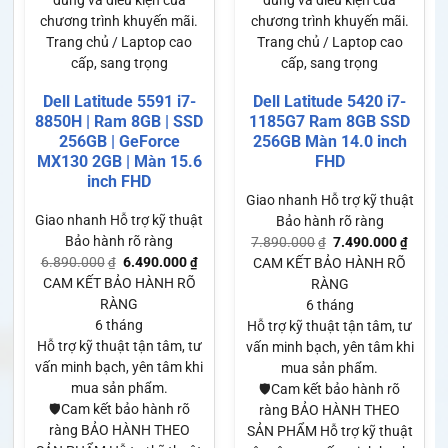
dung và điều kiện của
dung và điều kiện của
chương trình khuyến mãi.
chương trình khuyến mãi.
Trang chủ / Laptop cao
Trang chủ / Laptop cao
cấp, sang trọng
cấp, sang trọng
Dell Latitude 5591 i7-
Dell Latitude 5420 i7-
8850H | Ram 8GB | SSD
1185G7 Ram 8GB SSD
256GB | GeForce
256GB Màn 14.0 inch
MX130 2GB | Màn 15.6
FHD
inch FHD
Giao nhanh
Hỗ trợ kỹ thuật
Giao nhanh
Hỗ trợ kỹ thuật
Bảo hành rõ ràng
Bảo hành rõ ràng
7.890.000
7.490.000
₫
₫
6.890.000
6.490.000
₫
₫
CAM KẾT BẢO HÀNH RÕ
CAM KẾT BẢO HÀNH RÕ
RÀNG
RÀNG
6 tháng
6 tháng
Hỗ trợ kỹ thuật tận tâm, tư
Hỗ trợ kỹ thuật tận tâm, tư
vấn minh bạch, yên tâm khi
vấn minh bạch, yên tâm khi
mua sản phẩm.
mua sản phẩm.
🛡️Cam kết bảo hành rõ
🛡️Cam kết bảo hành rõ
ràng BẢO HÀNH THEO
ràng BẢO HÀNH THEO
SẢN PHẨM Hỗ trợ kỹ thuật