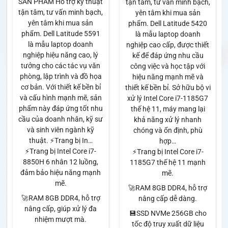
SẢN PHẨM Hỗ trợ kỹ thuật
tận tâm, tư vấn minh bạch,
tận tâm, tư vấn minh bạch,
yên tâm khi mua sản
yên tâm khi mua sản
phẩm. Dell Latitude 5420
phẩm. Dell Latitude 5591
là mẫu laptop doanh
là mẫu laptop doanh
nghiệp cao cấp, được thiết
nghiệp hiệu năng cao, lý
kế để đáp ứng nhu cầu
tưởng cho các tác vụ văn
công việc và học tập với
phòng, lập trình và đồ họa
hiệu năng mạnh mẽ và
cơ bản. Với thiết kế bền bỉ
thiết kế bền bỉ. Sở hữu bộ vi
và cấu hình mạnh mẽ, sản
xử lý Intel Core i7-1185G7
phẩm này đáp ứng tốt nhu
thế hệ 11, máy mang lại
cầu của doanh nhân, kỹ sư
khả năng xử lý nhanh
và sinh viên ngành kỹ
chóng và ổn định, phù
thuật. ⚡Trang bị In…
hợp…
⚡Trang bị Intel Core i7-
⚡Trang bị Intel Core i7-
8850H 6 nhân 12 luồng,
1185G7 thế hệ 11 mạnh
đảm bảo hiệu năng mạnh
mẽ.
mẽ.
🚀RAM 8GB DDR4, hỗ trợ
🚀RAM 8GB DDR4, hỗ trợ
nâng cấp dễ dàng.
nâng cấp, giúp xử lý đa
💾SSD NVMe 256GB cho
nhiệm mượt mà.
tốc độ truy xuất dữ liệu