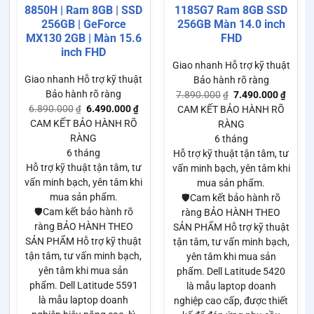
8850H | Ram 8GB | SSD
1185G7 Ram 8GB SSD
256GB | GeForce
256GB Màn 14.0 inch
MX130 2GB | Màn 15.6
FHD
inch FHD
Giao nhanh
Hỗ trợ kỹ thuật
Giao nhanh
Hỗ trợ kỹ thuật
Bảo hành rõ ràng
Bảo hành rõ ràng
7.890.000
7.490.000
₫
₫
6.890.000
6.490.000
₫
₫
CAM KẾT BẢO HÀNH RÕ
CAM KẾT BẢO HÀNH RÕ
RÀNG
RÀNG
6 tháng
6 tháng
Hỗ trợ kỹ thuật tận tâm, tư
Hỗ trợ kỹ thuật tận tâm, tư
vấn minh bạch, yên tâm khi
vấn minh bạch, yên tâm khi
mua sản phẩm.
mua sản phẩm.
🛡️Cam kết bảo hành rõ
🛡️Cam kết bảo hành rõ
ràng BẢO HÀNH THEO
ràng BẢO HÀNH THEO
SẢN PHẨM Hỗ trợ kỹ thuật
SẢN PHẨM Hỗ trợ kỹ thuật
tận tâm, tư vấn minh bạch,
tận tâm, tư vấn minh bạch,
yên tâm khi mua sản
yên tâm khi mua sản
phẩm. Dell Latitude 5420
phẩm. Dell Latitude 5591
là mẫu laptop doanh
là mẫu laptop doanh
nghiệp cao cấp, được thiết