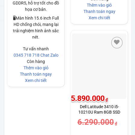
GDDR5, hỗ trợ tốt cho đồ
Thêm vào giỏ
họa cơ bản.
Thanh toán ngay
Xem chi tiết
🖥️Màn hình 15.6 inch Full
HD chống chói, mang lại
trải nghiệm hình ảnh sắc
nét.
Tư vấn nhanh
0345 718 718
Chat Zalo
Còn hàng
Thêm vào giỏ
Thanh toán ngay
Xem chi tiết
5.890.000
₫
Dell Latitude 3410 i5-
10210U Ram 8GB SSD
256GB Màn hình 14.0 inch
6.290.000
FHD
₫