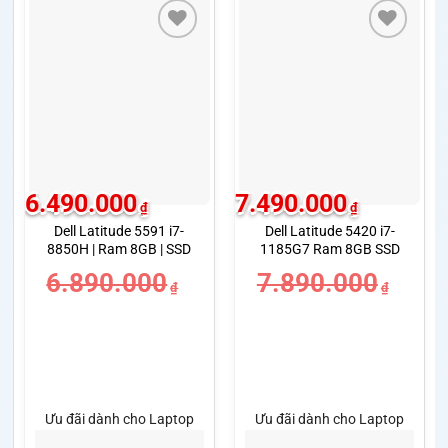
6.490.000
7.490.000
₫
₫
Dell Latitude 5591 i7-
Dell Latitude 5420 i7-
8850H | Ram 8GB | SSD
1185G7 Ram 8GB SSD
256GB | GeForce MX130
256GB Màn 14.0 inch FHD
6.890.000
7.890.000
2GB | Màn 15.6 inch FHD
₫
₫
Ưu đãi dành cho Laptop
Ưu đãi dành cho Laptop