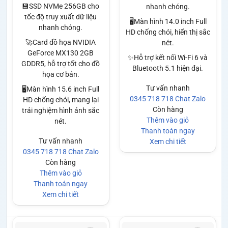
💾SSD NVMe 256GB cho
nhanh chóng.
tốc độ truy xuất dữ liệu
🖥️Màn hình 14.0 inch Full
nhanh chóng.
HD chống chói, hiển thị sắc
🚀Card đồ họa NVIDIA
nét.
GeForce MX130 2GB
✨Hỗ trợ kết nối Wi-Fi 6 và
GDDR5, hỗ trợ tốt cho đồ
Bluetooth 5.1 hiện đại.
họa cơ bản.
Tư vấn nhanh
🖥️Màn hình 15.6 inch Full
0345 718 718
Chat Zalo
HD chống chói, mang lại
Còn hàng
trải nghiệm hình ảnh sắc
Thêm vào giỏ
nét.
Thanh toán ngay
Tư vấn nhanh
Xem chi tiết
0345 718 718
Chat Zalo
Còn hàng
Thêm vào giỏ
Thanh toán ngay
Xem chi tiết