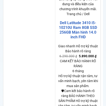
dung và điều kiện của
chương trình khuyến mãi.
Trang chủ / Dell
Dell Latitude 3410 i5-
10210U Ram 8GB SSD
256GB Màn hình 14.0
inch FHD
Giao nhanh
Hỗ trợ kỹ thuật
Bảo hành rõ ràng
6.290.000
5.890.000
₫
₫
CAM KẾT BẢO HÀNH RÕ
RÀNG
6 tháng
Hỗ trợ kỹ thuật tận tâm, tư
vấn minh bạch, yên tâm khi
mua sản phẩm.
🛡️Cam kết bảo hành rõ
ràng BẢO HÀNH THEO
SẢN PHẨM Hỗ trợ kỹ thuật
tận tâm, tư vấn minh bạch,