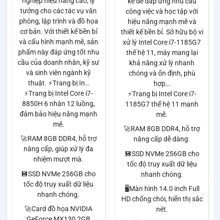
nghiệp hiệu năng cao, lý
kế để đáp ứng nhu cầu
tưởng cho các tác vụ văn
công việc và học tập với
phòng, lập trình và đồ họa
hiệu năng mạnh mẽ và
cơ bản. Với thiết kế bền bỉ
thiết kế bền bỉ. Sở hữu bộ vi
và cấu hình mạnh mẽ, sản
xử lý Intel Core i7-1185G7
phẩm này đáp ứng tốt nhu
thế hệ 11, máy mang lại
cầu của doanh nhân, kỹ sư
khả năng xử lý nhanh
và sinh viên ngành kỹ
chóng và ổn định, phù
thuật. ⚡Trang bị In…
hợp…
⚡Trang bị Intel Core i7-
⚡Trang bị Intel Core i7-
8850H 6 nhân 12 luồng,
1185G7 thế hệ 11 mạnh
đảm bảo hiệu năng mạnh
mẽ.
mẽ.
🚀RAM 8GB DDR4, hỗ trợ
🚀RAM 8GB DDR4, hỗ trợ
nâng cấp dễ dàng.
nâng cấp, giúp xử lý đa
💾SSD NVMe 256GB cho
nhiệm mượt mà.
tốc độ truy xuất dữ liệu
💾SSD NVMe 256GB cho
nhanh chóng.
tốc độ truy xuất dữ liệu
🖥️Màn hình 14.0 inch Full
nhanh chóng.
HD chống chói, hiển thị sắc
🚀Card đồ họa NVIDIA
nét.
GeForce MX130 2GB