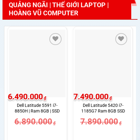
QUẢNG NGÃI | THẾ GIỚI LAPTOP |
HOÀNG VŨ COMPUTER
6.490.000
7.490.000
₫
₫
Dell Latitude 5591 i7-
Dell Latitude 5420 i7-
8850H | Ram 8GB | SSD
1185G7 Ram 8GB SSD
256GB | GeForce MX130
256GB Màn 14.0 inch FHD
6.890.000
7.890.000
2GB | Màn 15.6 inch FHD
₫
₫